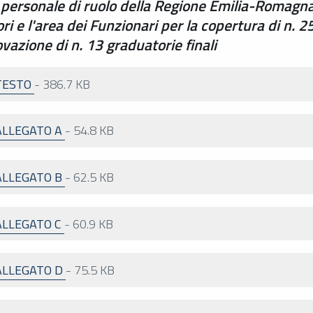
l personale di ruolo della Regione Emilia-Romagna
ori e l'area dei Funzionari per la copertura di n. 2
zione di n. 13 graduatorie finali
TESTO
-
386.7 KB
ALLEGATO A
-
54.8 KB
ALLEGATO B
-
62.5 KB
ALLEGATO C
-
60.9 KB
ALLEGATO D
-
75.5 KB