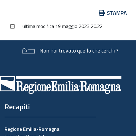
Azioni
STAMPA
sul
ultima modifica
19 maggio 2023 20:22
documento
Non hai trovato quello che cerchi ?
Piè
di
pagina
Recapiti
Regione Emilia-Romagna