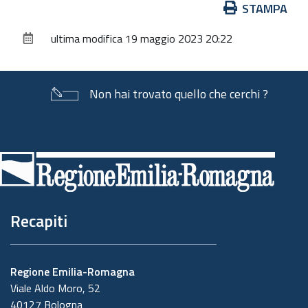
Azioni
STAMPA
sul
ultima modifica
19 maggio 2023 20:22
documento
Non hai trovato quello che cerchi ?
Piè
di
pagina
Recapiti
Regione Emilia-Romagna
Viale Aldo Moro, 52
40127 Bologna