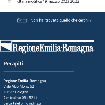
ultima modifica
19 maggio 2023 20:22
documento
Non hai trovato quello che cerchi ?
Piè
di
pagina
Recapiti
Regione Emilia-Romagna
Viale Aldo Moro, 52
40127 Bologna
Centralino
051 5271
Cerca telefoni o indirizzi