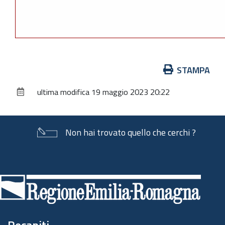
Azioni
STAMPA
sul
ultima modifica
19 maggio 2023 20:22
documento
Non hai trovato quello che cerchi ?
Piè
di
pagina
Recapiti