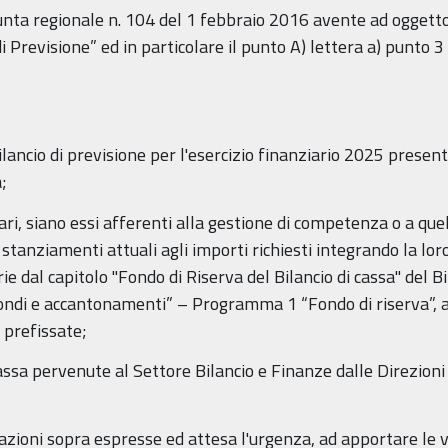
unta regionale n. 104 del 1 febbraio 2016 avente ad oggetto 
di Previsione” ed in particolare il punto A) lettera a) punto 3
lancio di previsione per l'esercizio finanziario 2025 present
;
ri, siano essi afferenti alla gestione di competenza o a quel
anziamenti attuali agli importi richiesti integrando la loro
al capitolo "Fondo di Riserva del Bilancio di cassa" del Bila
ondi e accantonamenti” – Programma 1 “Fondo di riserva”, al 
 prefissate;
cassa pervenute al Settore Bilancio e Finanze dalle Direzioni g
azioni sopra espresse ed attesa l'urgenza, ad apportare le v