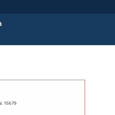
a
. 15679