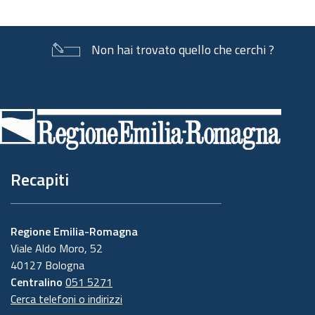
Non hai trovato quello che cerchi ?
Piè
di
pagina
Recapiti
Regione Emilia-Romagna
Viale Aldo Moro, 52
40127 Bologna
Centralino
051 5271
Cerca telefoni o indirizzi