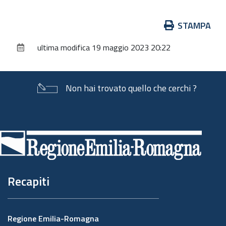
Azioni
STAMPA
sul
ultima modifica
19 maggio 2023 20:22
documento
Non hai trovato quello che cerchi ?
Piè
di
pagina
Recapiti
Regione Emilia-Romagna