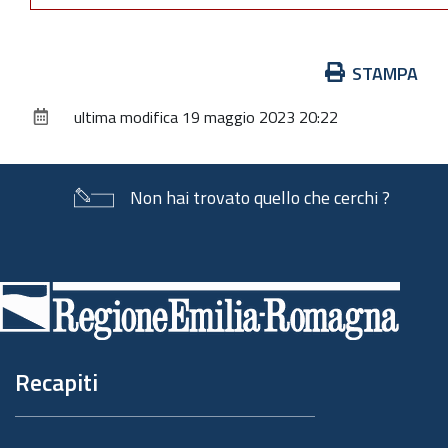
Azioni
STAMPA
sul
ultima modifica
19 maggio 2023 20:22
documento
Non hai trovato quello che cerchi ?
Piè
di
pagina
Recapiti