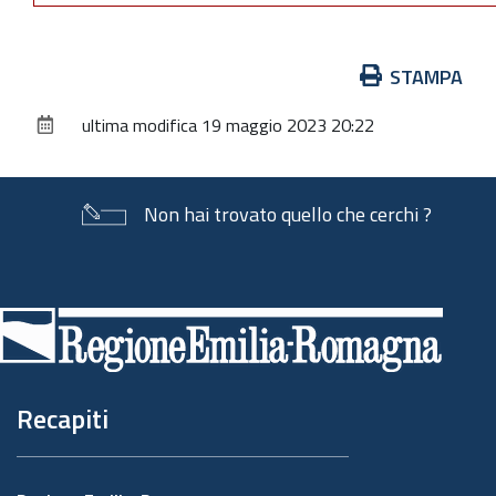
Azioni
STAMPA
sul
ultima modifica
19 maggio 2023 20:22
documento
Non hai trovato quello che cerchi ?
Piè
di
pagina
Recapiti