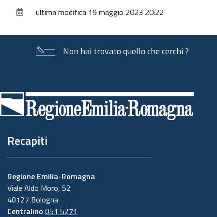
sul
ultima modifica
19 maggio 2023 20:22
documento
Non hai trovato quello che cerchi ?
Piè
di
pagina
Recapiti
Regione Emilia-Romagna
Viale Aldo Moro, 52
40127 Bologna
Centralino
051 5271