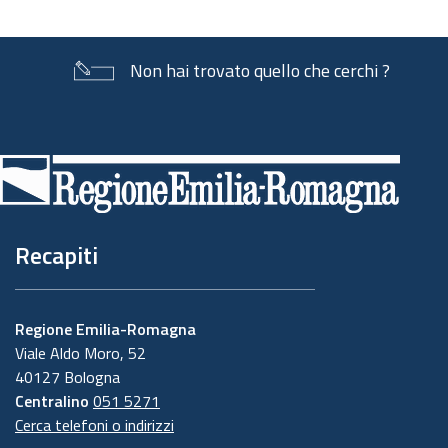
Non hai trovato quello che cerchi ?
Piè
di
pagina
Recapiti
Regione Emilia-Romagna
Viale Aldo Moro, 52
40127 Bologna
Centralino
051 5271
Cerca telefoni o indirizzi