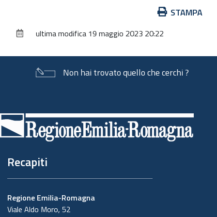
Azioni
STAMPA
sul
ultima modifica
19 maggio 2023 20:22
documento
Non hai trovato quello che cerchi ?
Piè
di
pagina
Recapiti
Regione Emilia-Romagna
Viale Aldo Moro, 52