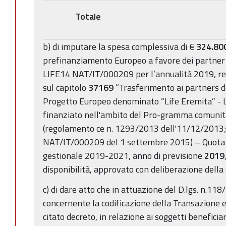
Totale
b) di imputare la spesa complessiva di €
324.80
prefinanziamento Europeo a favore dei partner 
LIFE14 NAT/IT/000209 per l’annualità 2019, reg
sul capitolo
37169
“Trasferimento ai partners de
Progetto Europeo denominato “Life Eremita” -
finanziato nell'ambito del Pro-gramma comunit
(regolamento ce n. 1293/2013 dell'11/12/2013;
NAT/IT/000209 del 1 settembre 2015) – Quota UE
gestionale 2019-2021, anno di previsione
2019
disponibilità, approvato con deliberazione della
c) di dare atto che in attuazione del D.lgs. n.118/
concernente la codificazione della Transazione 
citato decreto, in relazione ai soggetti beneficiari