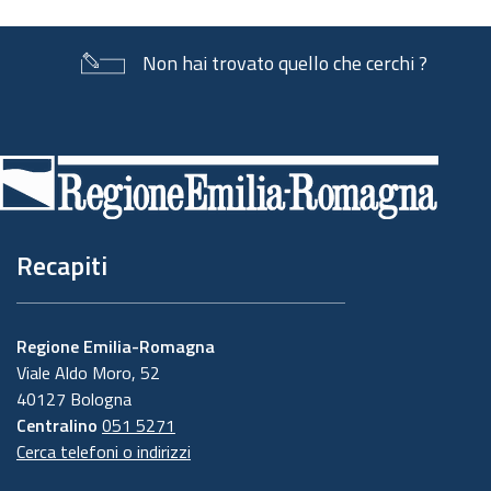
Non hai trovato quello che cerchi ?
Piè
di
pagina
Recapiti
Regione Emilia-Romagna
Viale Aldo Moro, 52
40127 Bologna
Centralino
051 5271
Cerca telefoni o indirizzi