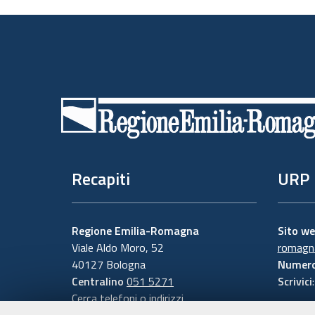
Piè
di
pagina
Recapiti
URP
Regione Emilia-Romagna
Sito w
Viale Aldo Moro, 52
romagna
40127 Bologna
Numero
Centralino
051 5271
Scrivici
Cerca telefoni o indirizzi