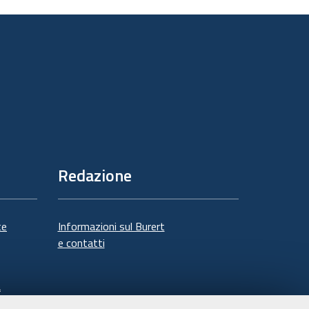
sul
documento
Redazione
te
Informazioni sul Burert
e contatti
à