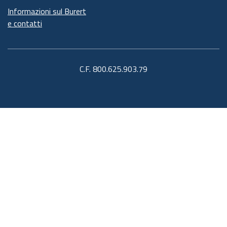
Informazioni sul Burert
e contatti
C.F. 800.625.903.79