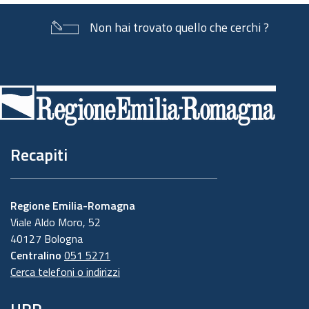
Non hai trovato quello che cerchi ?
Piè
di
pagina
Recapiti
Regione Emilia-Romagna
Viale Aldo Moro, 52
40127 Bologna
Centralino
051 5271
Cerca telefoni o indirizzi
URP