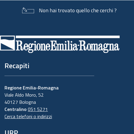
Non hai trovato quello che cerchi ?
Piè
di
pagina
Recapiti
Regione Emilia-Romagna
Viale Aldo Moro, 52
40127 Bologna
Centralino
051 5271
Cerca telefoni o indirizzi
URP