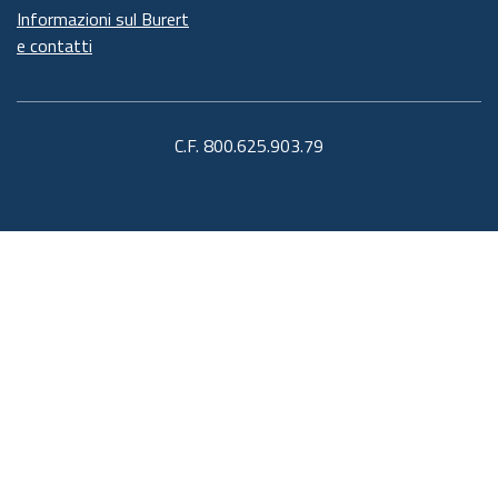
Informazioni sul Burert
e contatti
C.F. 800.625.903.79