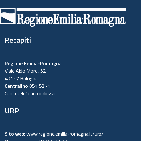
di
pagina
Recapiti
Regione Emilia-Romagna
Viale Aldo Moro, 52
40127 Bologna
Centralino
051 5271
Cerca telefoni o indirizzi
URP
Sito web:
www.regione.emilia-romagna.it/urp/