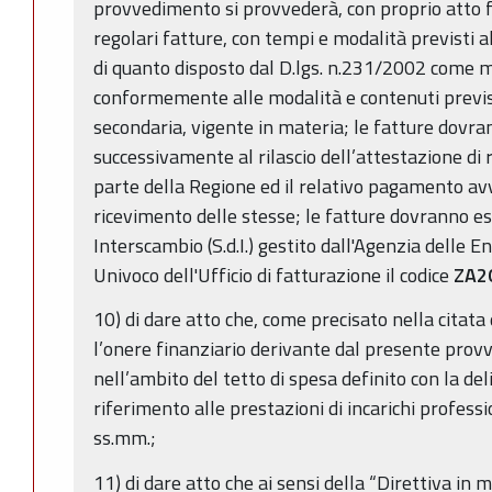
provvedimento si provvederà, con proprio atto 
regolari fatture, con tempi e modalità previsti al
di quanto disposto dal D.lgs. n.231/2002 come m
conformemente alle modalità e contenuti previs
secondaria, vigente in materia; le fatture dovr
successivamente al rilascio dell’attestazione di r
parte della Regione ed il relativo pagamento av
ricevimento delle stesse; le fatture dovranno es
Interscambio (S.d.I.) gestito dall'Agenzia delle 
Univoco dell'Ufficio di fatturazione il codice
ZA2
10) di dare atto che, come precisato nella citat
l’onere finanziario derivante dal presente pro
nell’ambito del tetto di spesa definito con la d
riferimento alle prestazioni di incarichi professi
ss.mm.;
11) di dare atto che ai sensi della “Direttiva in