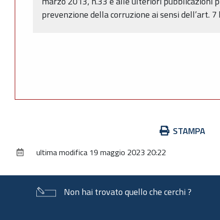
marzo 2013, n.33 e alle ulteriori pubblicazioni p
prevenzione della corruzione ai sensi dell’art. 
Azioni
STAMPA
sul
ultima modifica
19 maggio 2023 20:22
documento
Non hai trovato quello che cerchi ?
Piè