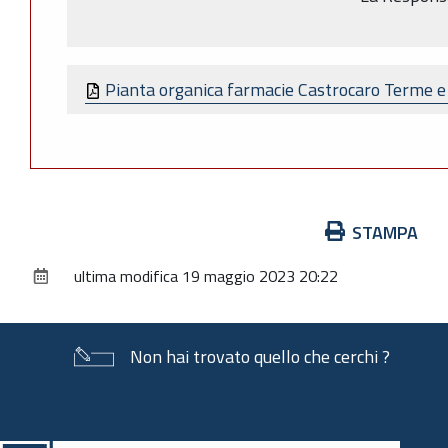
Pianta organica farmacie Castrocaro Terme e
Azioni
STAMPA
sul
ultima modifica
19 maggio 2023 20:22
documento
Non hai trovato quello che cerchi ?
Piè
di