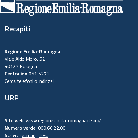
pagina
Recapiti
Regione Emilia-Romagna
Viale Aldo Moro, 52
40127 Bologna
Centralino
051 5271
Cerca telefoni o indirizzi
URP
Sito web:
www.regione.emilia-romagna.it/urp/
Numero verde:
800.66.22.00
Scrivici
:
e-mail
-
PEC