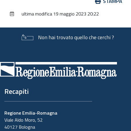
Azioni
STAMPA
sul
ultima modifica
19 maggio 2023 20:22
documento
Non hai trovato quello che cerchi ?
Piè
di
pagina
Recapiti
Regione Emilia-Romagna
Viale Aldo Moro, 52
40127 Bologna