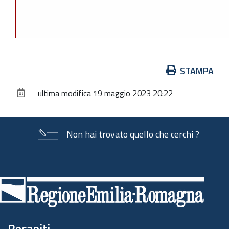
Azioni
STAMPA
sul
ultima modifica
19 maggio 2023 20:22
documento
Non hai trovato quello che cerchi ?
Piè
di
pagina
Recapiti