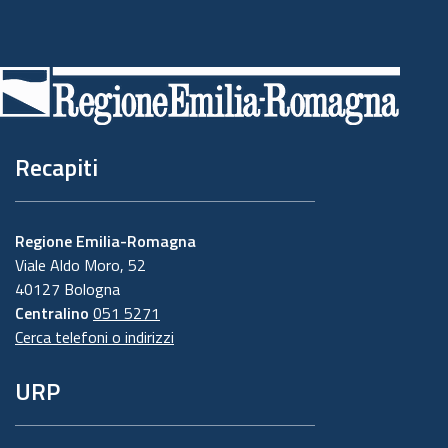
Piè
di
pagina
Recapiti
Regione Emilia-Romagna
Viale Aldo Moro, 52
40127 Bologna
Centralino
051 5271
Cerca telefoni o indirizzi
URP