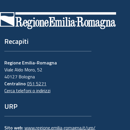
Piè
di
pagina
Recapiti
Regione Emilia-Romagna
Viale Aldo Moro, 52
40127 Bologna
Centralino
051 5271
Cerca telefoni o indirizzi
URP
Sito web:
www.regione.emilia-romagna.it/urp/