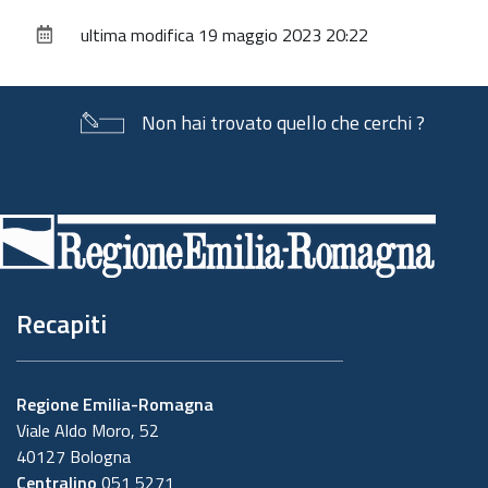
sul
ultima modifica
19 maggio 2023 20:22
documento
Non hai trovato quello che cerchi ?
Piè
di
pagina
Recapiti
Regione Emilia-Romagna
Viale Aldo Moro, 52
40127 Bologna
Centralino
051 5271