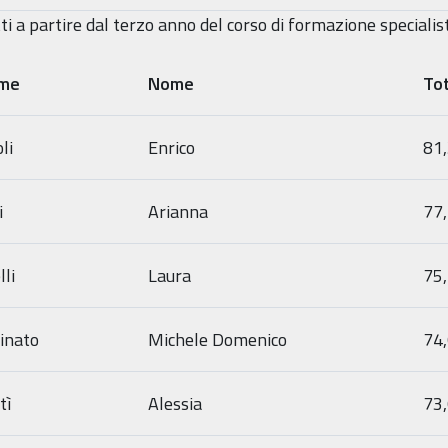
tti a partire dal terzo anno del corso di formazione speciali
me
Nome
Tot
li
Enrico
81
i
Arianna
77
li
Laura
75
inato
Michele Domenico
74
tì
Alessia
73