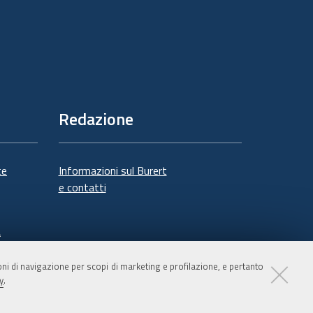
Redazione
te
Informazioni sul Burert
e contatti
à
ioni di navigazione per scopi di marketing e profilazione, e pertanto
y
.