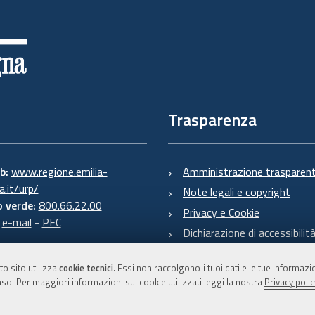
Trasparenza
eb:
www.regione.emilia-
Amministrazione trasparen
.it/urp/
Note legali e copyright
 verde:
800.66.22.00
Privacy e Cookie
:
e-mail
-
PEC
Dichiarazione di accessibilit
to sito utilizza
cookie tecnici
. Essi non raccolgono i tuoi dati e le tue informaz
so. Per maggiori informazioni sui cookie utilizzati leggi la nostra
Privacy polic
C.F. 800.625.903.79