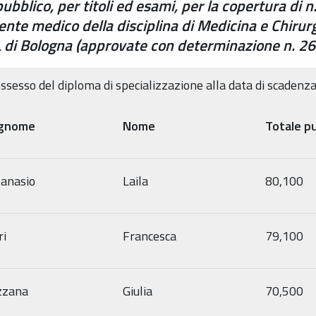
pubblico, per titoli ed esami, per la copertura di
igente medico della disciplina di Medicina e Chiru
SL di Bologna (approvate con determinazione n. 
possesso del diploma di specializzazione alla data di scaden
gnome
Nome
Totale p
tanasio
Laila
80,100
ri
Francesca
79,100
zzana
Giulia
70,500