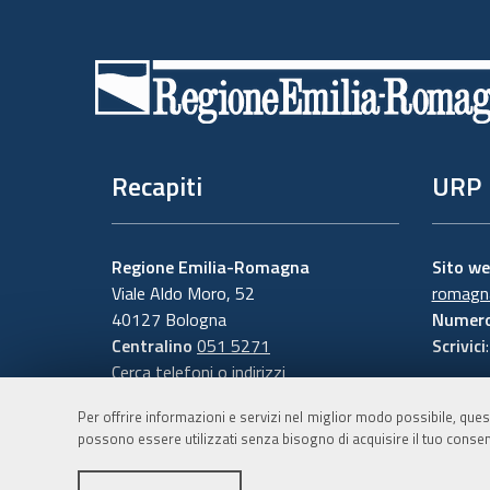
Piè
di
pagina
Recapiti
URP
Regione Emilia-Romagna
Sito w
Viale Aldo Moro, 52
romagna
40127 Bologna
Numero
Centralino
051 5271
Scrivici
Cerca telefoni o indirizzi
Per offrire informazioni e servizi nel miglior modo possibile, ques
possono essere utilizzati senza bisogno di acquisire il tuo consen