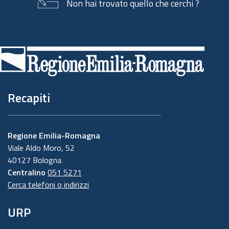
Non hai trovato quello che cerchi ?
Piè
di
pagina
Recapiti
Regione Emilia-Romagna
Viale Aldo Moro, 52
40127 Bologna
Centralino
051 5271
Cerca telefoni o indirizzi
URP