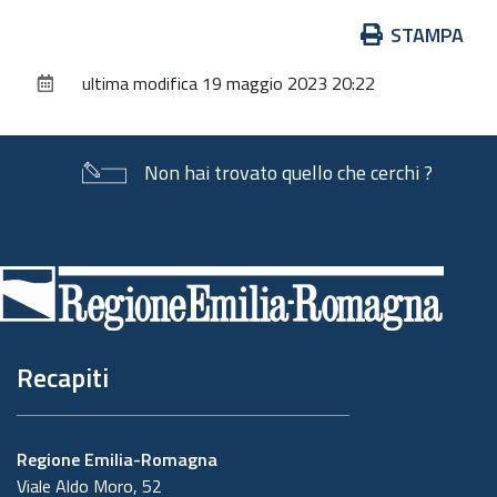
Azioni
STAMPA
sul
ultima modifica
19 maggio 2023 20:22
documento
Non hai trovato quello che cerchi ?
Piè
di
pagina
Recapiti
Regione Emilia-Romagna
Viale Aldo Moro, 52