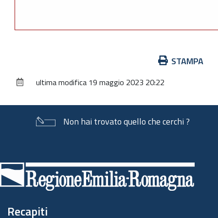
Azioni
STAMPA
sul
ultima modifica
19 maggio 2023 20:22
documento
Non hai trovato quello che cerchi ?
Piè
di
pagina
Recapiti