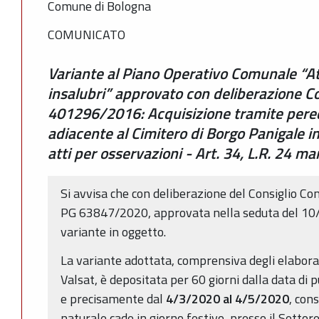
Comune di Bologna
COMUNICATO
Variante al Piano Operativo Comunale “At
insalubri” approvato con deliberazione Co
401296/2016: Acquisizione tramite pereq
adiacente al Cimitero di Borgo Panigale in
atti per osservazioni - Art. 34, L.R. 24 m
Si avvisa che con deliberazione del Consiglio 
PG 63847/2020, approvata nella seduta del 10/
variante in oggetto.
La variante adottata, comprensiva degli elaborat
Valsat, è depositata per 60 giorni dalla data di
e precisamente dal
4/3/2020 al 4/5/2020
, con
naturale cade in giorno festivo, presso il Settore 