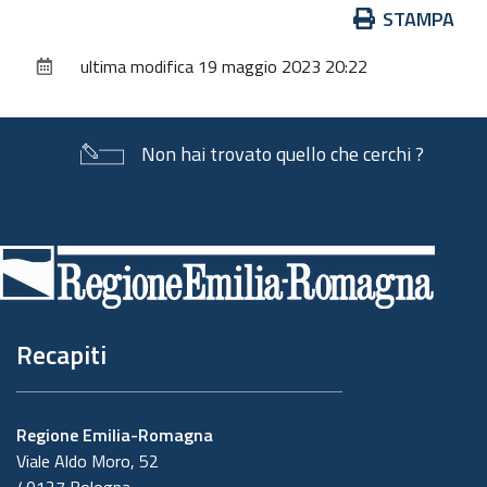
Azioni
STAMPA
sul
ultima modifica
19 maggio 2023 20:22
documento
Non hai trovato quello che cerchi ?
Piè
di
pagina
Recapiti
Regione Emilia-Romagna
Viale Aldo Moro, 52