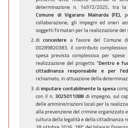
determinazione n. 14972/2025, tra l
Comune di Vigarano Mainarda (FE),
pe
collaborazione, gli impegni ed oneri as
soggetti firmatari per la realizzazione del
di
concedere
a favore del Comune di 
00289820383, il contributo complessivo
spesa prevista complessiva per spese 
realizzazione del progetto “
Dentro e fuo
cittadinanza responsabile e per l’edu
richiamato, in attuazione della determin
di
imputare contabilmente la spesa
comp
con il n.
3025011088
di impegno, sul ca
delle amministrazioni locali per la realizzaz
alla prevenzione del crimine organizzato 
cultura della legalità e della cittadinanza 
28 ottobre 2016, 18)", del bilancio finan