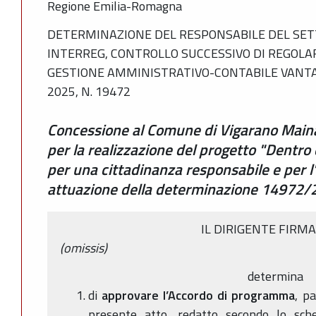
Regione Emilia-Romagna
DETERMINAZIONE DEL RESPONSABILE DEL SET
INTERREG, CONTROLLO SUCCESSIVO DI REGOLA
GESTIONE AMMINISTRATIVO-CONTABILE VANTA
2025, N. 19472
Concessione al Comune di Vigarano Mainar
per la realizzazione del progetto "Dentro 
per una cittadinanza responsabile e per l'
attuazione della determinazione 1497
IL DIRIGENTE FIRM
(omissis)
determina
di
approvare l’Accordo di programma
, p
presente atto, redatto secondo lo sche