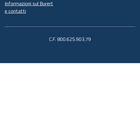
Informazioni sul Burert
e contatti
C.F. 800.625.903.79