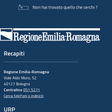
Non hai trovato quello che cerchi ?
Piè
di
pagina
Recapiti
Regione Emilia-Romagna
Viale Aldo Moro, 52
40127 Bologna
Centralino
051 5271
Cerca telefoni o indirizzi
URP