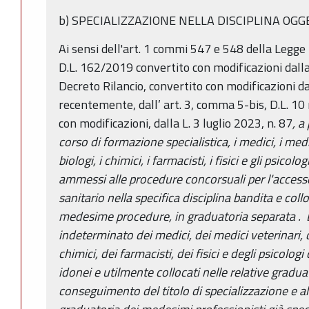
b) SPECIALIZZAZIONE NELLA DISCIPLINA OG
Ai sensi dell'art. 1 commi 547 e 548 della Legg
D.L. 162/2019 convertito con modificazioni dalla 
Decreto Rilancio, convertito con modificazioni da
recentemente, dall’ art. 3, comma 5-bis, D.L. 10
con modificazioni, dalla L. 3 luglio 2023, n. 87
, a
corso di formazione specialistica, i medici, i medic
biologi, i chimici, i farmacisti, i fisici e gli psico
ammessi alle procedure concorsuali per l'accesso
sanitario nella specifica disciplina bandita e colloc
medesime procedure, in graduatoria separata
.
indeterminato dei medici, dei medici veterinari, d
chimici, dei farmacisti, dei fisici e degli psicolog
idonei e utilmente collocati nelle relative gradua
conseguimento del titolo di specializzazione e a