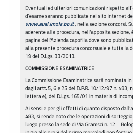
Eventuali ed ulteriori comunicazioni rispetto al
d’esame saranno pubblicate nel sito internet del
www.ausl.imola.bo.it
, nella sezione concorsi. S
aderente alla procedura, nell'apposita sezione, è
pagina dell'Azienda capofila dove sono pubblicat
alla presente procedura concorsuale e tutta la d
19 del D.Lgs. 33/2013.
COMMISSIONE ESAMINATRICE
La Commissione Esaminatrice sarà nominata in
dagli artt. 5, 6 e 25 del D.P.R. 10/12/97 n. 483,
lettera e), del D.Lgs. 165/01 in materia di incomp
Ai sensi e per gli effetti di quanto disposto dall'
483, si rende noto che le operazioni di sortegg
luogo presso la sede di Via Gramsci n. 12 – Bolo
inizio alle ore 9 del primo mercoledì non festivo