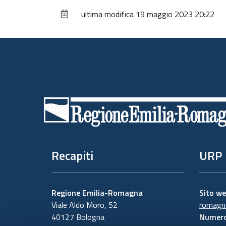
ultima modifica
19 maggio 2023 20:22
Piè
di
pagina
Recapiti
URP
Regione Emilia-Romagna
Sito w
Viale Aldo Moro, 52
romagna
40127 Bologna
Numero