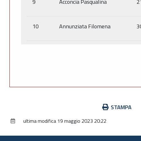
9
Acconcia Pasqualina
2
10
Annunziata Filomena
3
Azioni
STAMPA
sul
ultima modifica
19 maggio 2023 20:22
documento