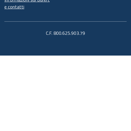
e contatti
C.F. 800.625.903.79