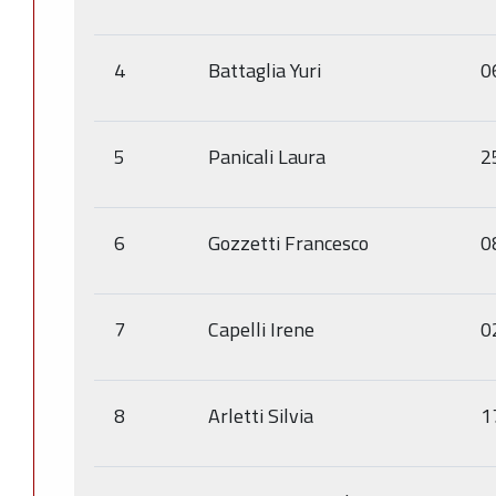
4
Battaglia Yuri
0
5
Panicali Laura
2
6
Gozzetti Francesco
0
7
Capelli Irene
0
8
Arletti Silvia
1