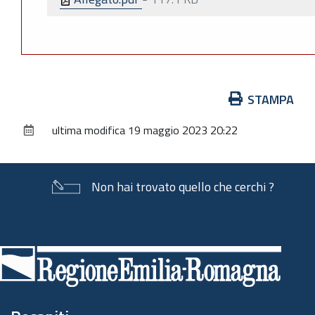
Azioni
STAMPA
sul
ultima modifica
19 maggio 2023 20:22
documento
Non hai trovato quello che cerchi ?
Piè
di
pagina