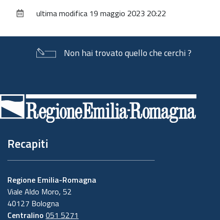
sul
ultima modifica
19 maggio 2023 20:22
documento
Non hai trovato quello che cerchi ?
Piè
di
pagina
Recapiti
Regione Emilia-Romagna
Viale Aldo Moro, 52
40127 Bologna
Centralino
051 5271