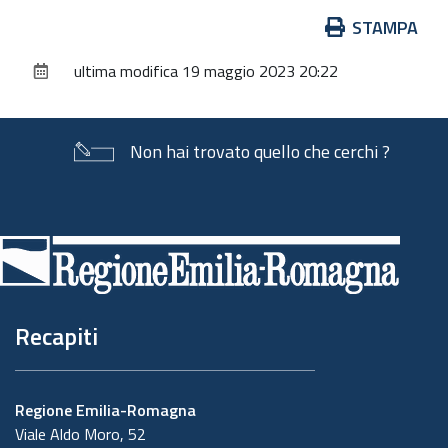
Azioni
STAMPA
sul
ultima modifica
19 maggio 2023 20:22
documento
Non hai trovato quello che cerchi ?
Piè
di
pagina
Recapiti
Regione Emilia-Romagna
Viale Aldo Moro, 52