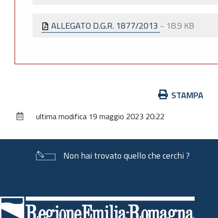
ALLEGATO D.G.R. 1877/2013
-
18.9 KB
Azioni
STAMPA
sul
ultima modifica
19 maggio 2023 20:22
documento
Non hai trovato quello che cerchi ?
Piè
di
pagina