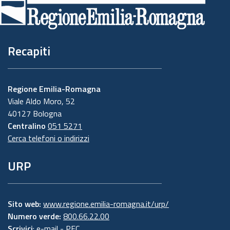
di
pagina
Recapiti
Regione Emilia-Romagna
Viale Aldo Moro, 52
40127 Bologna
Centralino
051 5271
Cerca telefoni o indirizzi
URP
Sito web:
www.regione.emilia-romagna.it/urp/
Numero verde:
800.66.22.00
Scrivici
:
e-mail
-
PEC