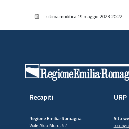
ultima modifica
19 maggio 2023 20:22
Piè
di
pagina
Recapiti
URP
Regione Emilia-Romagna
Sito w
Viale Aldo Moro, 52
romagna