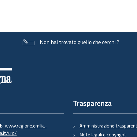
Non hai trovato quello che cerchi ?
Trasparenza
eb:
www.regione.emilia-
Amministrazione trasparen
.it/urp/
Note legali e copyright