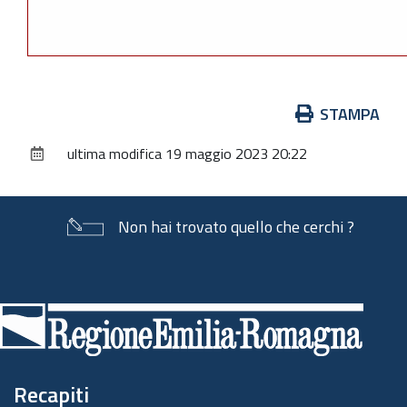
Azioni
STAMPA
sul
ultima modifica
19 maggio 2023 20:22
documento
Non hai trovato quello che cerchi ?
Piè
di
pagina
Recapiti