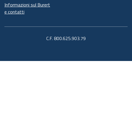
Informazioni sul Burert
e contatti
C.F. 800.625.903.79