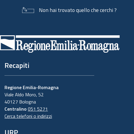
Non hai trovato quello che cerchi ?
Piè
di
pagina
Recapiti
Regione Emilia-Romagna
Viale Aldo Moro, 52
40127 Bologna
Centralino
051 5271
Cerca telefoni o indirizzi
URP