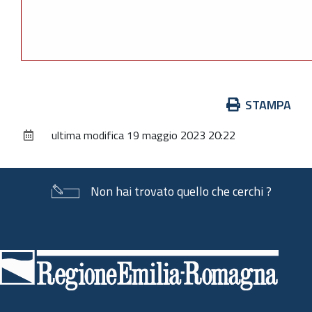
Azioni
STAMPA
sul
ultima modifica
19 maggio 2023 20:22
documento
Non hai trovato quello che cerchi ?
Piè
di
pagina