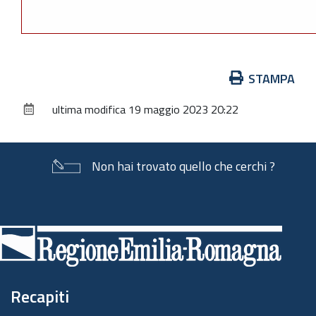
Azioni
STAMPA
sul
ultima modifica
19 maggio 2023 20:22
documento
Non hai trovato quello che cerchi ?
Piè
di
pagina
Recapiti