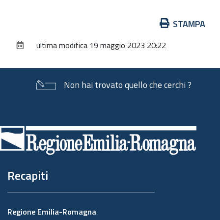
Azioni
STAMPA
sul
ultima modifica
19 maggio 2023 20:22
documento
Non hai trovato quello che cerchi ?
Piè
di
pagina
Recapiti
Regione Emilia-Romagna