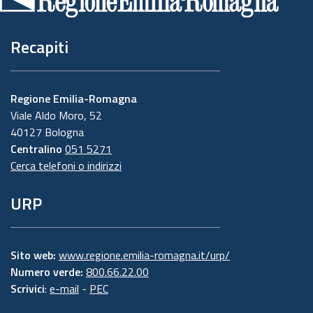
pagina
Recapiti
Regione Emilia-Romagna
Viale Aldo Moro, 52
40127 Bologna
Centralino
051 5271
Cerca telefoni o indirizzi
URP
Sito web:
www.regione.emilia-romagna.it/urp/
Numero verde:
800.66.22.00
Scrivici
:
e-mail
-
PEC