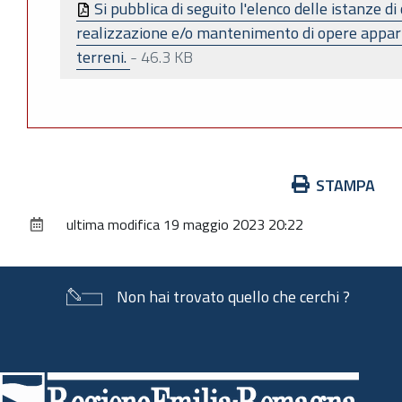
Si pubblica di seguito l'elenco delle istanze d
realizzazione e/o mantenimento di opere appart
terreni.
-
46.3 KB
Azioni
STAMPA
sul
ultima modifica
19 maggio 2023 20:22
documento
Non hai trovato quello che cerchi ?
Piè
di