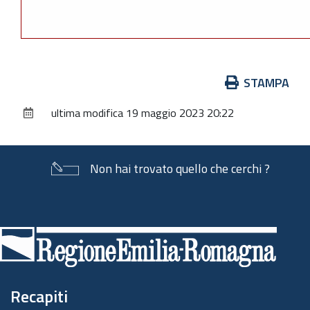
Azioni
STAMPA
sul
ultima modifica
19 maggio 2023 20:22
documento
Non hai trovato quello che cerchi ?
Piè
di
pagina
Recapiti