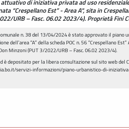
ttuativo di iniziativa privata ad uso residenziale
ta “Crespellano Est” - Area A", sita in Crespella
22/URB – Fasc. 06.02 2023/4). Proprietà Fini Co
Comunale n. 38 del 13/04/2024 è stato approvato il piano urb
ione dell’area “A” della scheda POC n. 56 “Crespellano Est” 
, Don Minzoni (PUT 3/2022/URB – Fasc. 06.02 2023/4).
ed è depositato per la libera consultazione sul sito web de
.bo.it/servizi-informazioni/piano-urbanistico-di-iniziativa