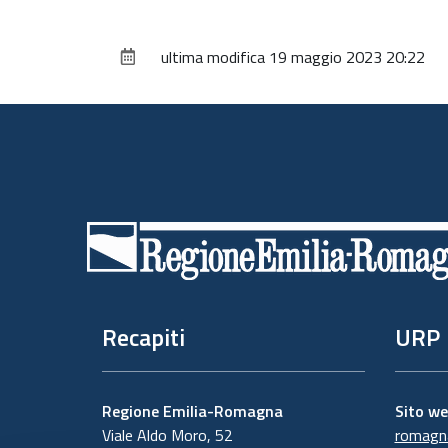
ultima modifica
19 maggio 2023 20:22
Piè
di
pagina
Recapiti
URP
Regione Emilia-Romagna
Sito w
Viale Aldo Moro, 52
romagna