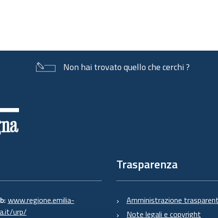
Non hai trovato quello che cerchi ?
Trasparenza
eb:
www.regione.emilia-
Amministrazione trasparen
.it/urp/
Note legali e copyright