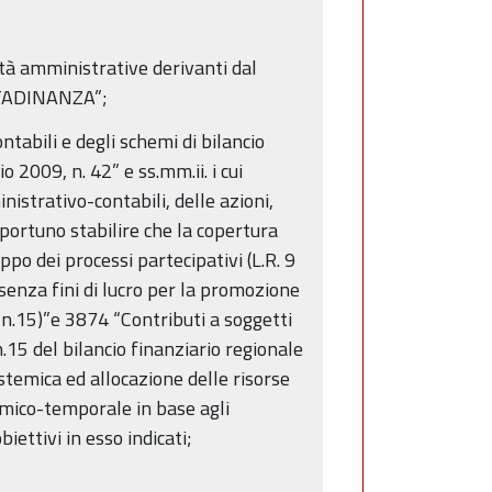
ità amministrative derivanti dal
TTADINANZA”;
tabili e degli schemi di bilancio
o 2009, n. 42” e ss.mm.ii. i cui
nistrativo-contabili, delle azioni,
portuno stabilire che la copertura
ppo dei processi partecipativi (L.R. 9
senza fini di lucro per la promozione
, n.15)”e 3874 “Contributi a soggetti
n.15 del bilancio finanziario regionale
temica ed allocazione delle risorse
nomico-temporale in base agli
ettivi in esso indicati;