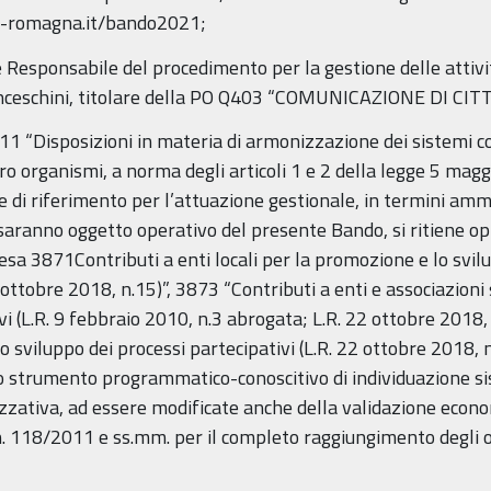
ia-romagna.it/bando2021;
le Responsabile del procedimento per la gestione delle attiv
anceschini, titolare della PO Q403 “COMUNICAZIONE DI CI
011 “Disposizioni in materia di armonizzazione dei sistemi con
loro organismi, a norma degli articoli 1 e 2 della legge 5 maggi
e di riferimento per l’attuazione gestionale, in termini ammi
 saranno oggetto operativo del presente Bando, si ritiene op
pesa 3871Contributi a enti locali per la promozione e lo svilu
ottobre 2018, n.15)”, 3873 “Contributi a enti e associazioni 
ivi (L.R. 9 febbraio 2010, n.3 abrogata; L.R. 22 ottobre 2018
lo sviluppo dei processi partecipativi (L.R. 22 ottobre 2018, 
 strumento programmatico-conoscitivo di individuazione sis
alizzativa, ad essere modificate anche della validazione eco
 n. 118/2011 e ss.mm. per il completo raggiungimento degli obi