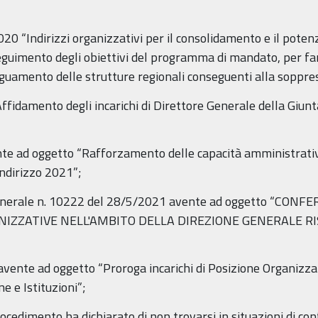
020 “Indirizzi organizzativi per il consolidamento e il pote
seguimento degli obiettivi del programma di mandato, per f
amento delle strutture regionali conseguenti alla soppre
ffidamento degli incarichi di Direttore Generale della Giunta
ente ad oggetto “Rafforzamento delle capacità amministrat
 indirizzo 2021”;
 Generale n. 10222 del 28/5/2021 avente ad oggetto “CO
NIZZATIVE NELL'AMBITO DELLA DIREZIONE GENERALE RI
avente ad oggetto “Proroga incarichi di Posizione Organizza
e e Istituzioni”;
cedimento ha dichiarato di non trovarsi in situazioni di conf