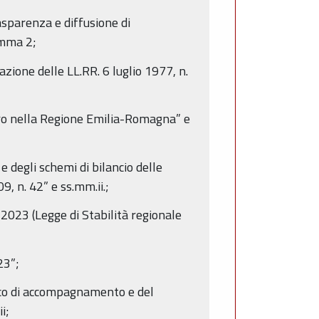
rasparenza e diffusione di
omma 2;
ione delle LL.RR. 6 luglio 1977, n.
voro nella Regione Emilia-Romagna” e
e degli schemi di bilancio delle
9, n. 42” e ss.mm.ii.;
-2023 (Legge di Stabilità regionale
23”;
ico di accompagnamento e del
i;