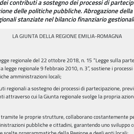
ei contributi a sostegno dei processi di partecip
zione delle politiche pubbliche. Abrogazione dell
egionali stanziate nel bilancio finanziario gestiona
LA GIUNTA DELLA REGIONE EMILIA-ROMAGNA
legge regionale del 22 ottobre 2018, n. 15 “Legge sulla part
a legge regionale 9 febbraio 2010, n. 3”, sostiene i processi
liche amministrazioni locali;
buti regionali a sostegno dei processi di partecipazione, prev
ti attraverso cui la Giunta regionale svolge la propria azion
, tramite le proprie strutture, collaborano costantemente pe
nistrazioni pubbliche e cittadini, garantendo uno sviluppo c
e scelte programmatiche della Regione e degli enti locali;