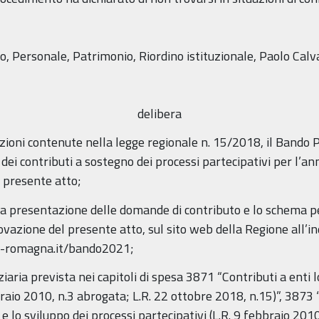
o, Personale, Patrimonio, Riordino istituzionale, Paolo Calv
delibera
sizioni contenute nella legge regionale n. 15/2018, il Bando
 dei contributi a sostegno dei processi partecipativi per l’a
l presente atto;
er la presentazione delle domande di contributo e lo schema 
vazione del presente atto, sul sito web della Regione all’in
ia-romagna.it/bando2021;
ziaria prevista nei capitoli di spesa 3871 “Contributi a enti 
braio 2010, n.3 abrogata; L.R. 22 ottobre 2018, n.15)”, 3873 
 e lo sviluppo dei processi partecipativi (L.R. 9 febbraio 201