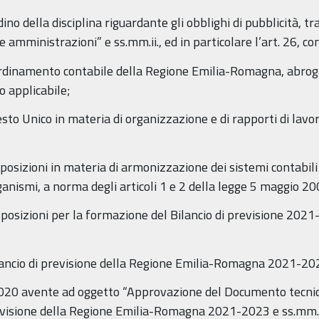
dino della disciplina riguardante gli obblighi di pubblicità, t
 amministrazioni” e ss.mm.ii., ed in particolare l’art. 26, c
rdinamento contabile della Regione Emilia-Romagna, abrogaz
o applicabile;
esto Unico in materia di organizzazione e di rapporti di la
sposizioni in materia di armonizzazione dei sistemi contabili 
rganismi, a norma degli articoli 1 e 2 della legge 5 maggio 200
sposizioni per la formazione del Bilancio di previsione 2021
ilancio di previsione della Regione Emilia-Romagna 2021-20
e 2020 avente ad oggetto “Approvazione del Documento tecn
previsione della Regione Emilia-Romagna 2021-2023 e ss.mm.i