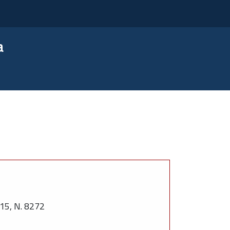
a
5, N. 8272