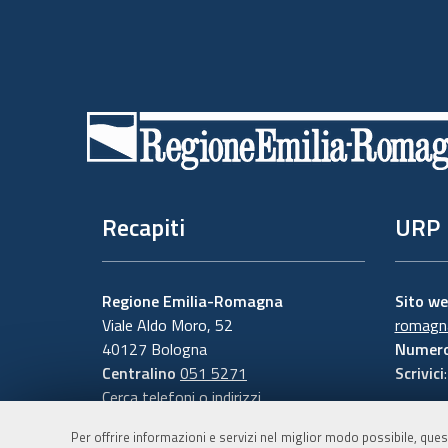
Piè
di
pagina
Recapiti
URP
Regione Emilia-Romagna
Sito w
Viale Aldo Moro, 52
romagna
40127 Bologna
Numero
Centralino
051 5271
Scrivici
Cerca telefoni o indirizzi
Per offrire informazioni e servizi nel miglior modo possibile, ques