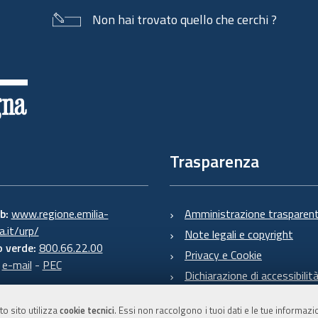
Non hai trovato quello che cerchi ?
Trasparenza
eb:
www.regione.emilia-
Amministrazione trasparen
.it/urp/
Note legali e copyright
 verde:
800.66.22.00
Privacy e Cookie
:
e-mail
-
PEC
Dichiarazione di accessibilit
to sito utilizza
cookie tecnici
. Essi non raccolgono i tuoi dati e le tue informaz