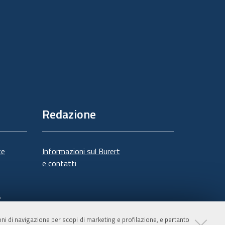
documento
Redazione
te
Informazioni sul Burert
e contatti
à
ioni di navigazione per scopi di marketing e profilazione, e pertanto